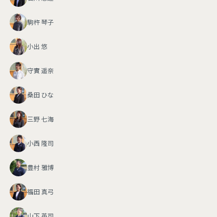
駒杵 琴子
小出 悠
守實 遥奈
桑田 ひな
三野 七海
小西 隆司
豊村 雅博
福田 真弓
山下 英司