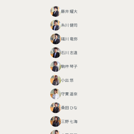
藤井 耀大
糸川 健司
礒川 竜弥
石川 志遠
駒杵 琴子
小出 悠
守實 遥奈
桑田 ひな
三野 七海