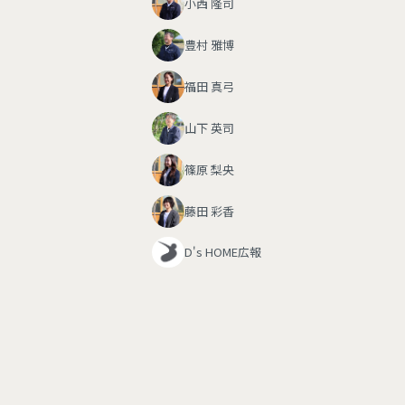
小西 隆司
豊村 雅博
福田 真弓
山下 英司
篠原 梨央
藤田 彩香
D's HOME広報