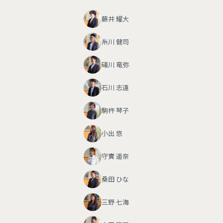
藤井 耀大
糸川 健司
礒川 竜弥
石川 志遠
駒杵 琴子
小出 悠
守實 遥奈
桑田 ひな
三野 七海