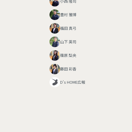
小西 隆司
豊村 雅博
福田 真弓
山下 英司
篠原 梨央
藤田 彩香
D's HOME広報