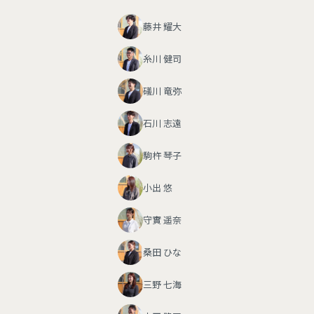
藤井 耀大
糸川 健司
礒川 竜弥
石川 志遠
駒杵 琴子
小出 悠
守實 遥奈
桑田 ひな
三野 七海