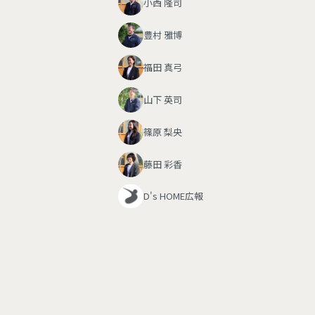
小西 隆司
豊村 雅博
福田 真弓
山下 英司
篠原 梨央
藤田 彩香
D's HOME広報