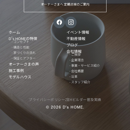
オーナーさまへ 定期点検のご案内
ホーム
イベント情報
D’s HOMEの特徴
不動産情報
- コンセプト
ブログ
- 構造と性能
会社情報
- 家づくりの流れ
- ご挨拶
- 保証とアフター
- 企業理念
オーナーさまの声
- 事業・サービス紹介
施工事例
- 会社概要
モデルハウス
- 沿革
- スタッフ紹介
プライバシーポリシー
ZEHビルダー普及実績
© 2026 D's HOME.