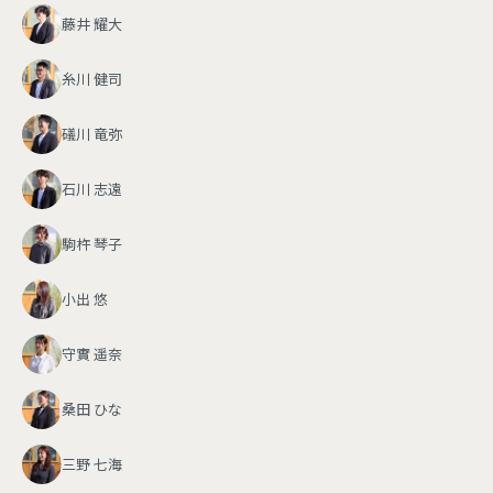
藤井 耀大
糸川 健司
礒川 竜弥
石川 志遠
駒杵 琴子
小出 悠
守實 遥奈
桑田 ひな
三野 七海