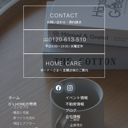
CONTACT
お問い合わせ・資料請求
0120-613-510
平日9:00〜19:00 / 水曜定休
HOME CARE
オーナーさまへ 定期点検のご案内
ホーム
イベント情報
D’s HOMEの特徴
不動産情報
- コンセプト
ブログ
- 構造と性能
会社情報
- 家づくりの流れ
- ご挨拶
- 保証とアフター
- 企業理念