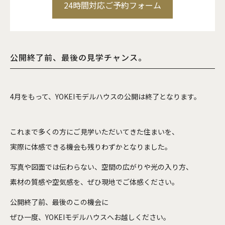
24時間対応ご予約フォーム
公開終了前、最後の見学チャンス。
4
月
をもって、
YOKEI
モデルハウス
の
公開
は
終了
となり
ます。
これまで
多く
の
方
に
ご
見学
い
ただ
い
て
きた
住まい
を、
実際
に
体感
できる
機会
も
残り
わずか
となり
ま
した。
写真
や
図面
では
伝
わら
ない、
空間
の
広がり
や
光
の
入り
方、
素材
の
質感
や
空気
感
を、
ぜひ
現地
で
ご
体感
くだ
さい。
公開
終了
前、
最後
の
この
機会
に
ぜひ
一度、
YOKEI
モデルハウス
へ
お越し
くだ
さい。